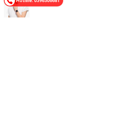
Hotline: 0396306681
Xem tất cả
TIN CÙNG CHUYÊN MỤC
Nhiệt kế đo trán hoạt động như thế nào? Có chính xác
không?
Nhiệt kế điện tử là gì? Có những loại nào phổ biến hiện nay?
Thương Hiệu Panasonic
Thương hiệu Philips
Thương Hiệu Braun Của Đức
Thương Hiệu Philips Norelco
Top 10 đồng hồ thông minh Apple Watch điện tử giá rẻ