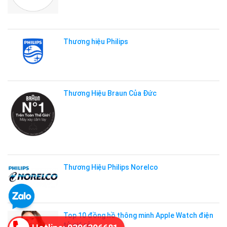
Thương hiệu Philips
Thương Hiệu Braun Của Đức
Thương Hiệu Philips Norelco
Top 10 đồng hồ thông minh Apple Watch điện
tử giá rẻ