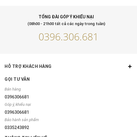
TỔNG ĐÀI GÓP Ý KHIẾU NẠI
(08h00 - 21h00 tất cả các ngày trong tuần)
0396.306.681
HỖ TRỢ KHÁCH HÀNG
GỌI TƯ VẪN
Bán hàng
0396306681
Góp ý, khiếu nại
0396306681
Bảo hành sản phẩm
0335243892