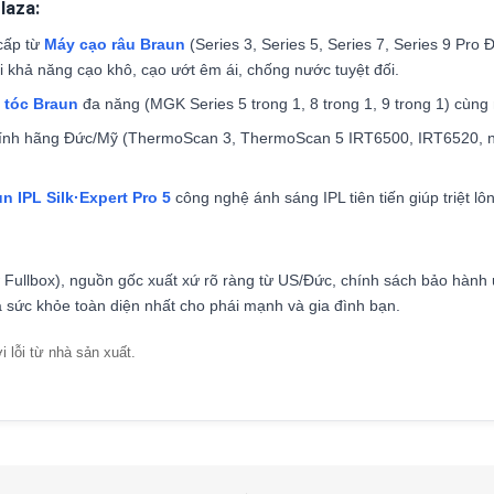
laza:
cấp từ
Máy cạo râu Braun
(Series 3, Series 5, Series 7, Series 9 Pro
 khả năng cạo khô, cạo ướt êm ái, chống nước tuyệt đối.
 tóc Braun
đa năng (MGK Series 5 trong 1, 8 trong 1, 9 trong 1) cùng m
nh hãng Đức/Mỹ (ThermoScan 3, ThermoScan 5 IRT6500, IRT6520, nhi
n IPL Silk·Expert Pro 5
công nghệ ánh sáng IPL tiên tiến giúp triệt lô
llbox), nguồn gốc xuất xứ rõ ràng từ US/Đức, chính sách bảo hành uy 
 sức khỏe toàn diện nhất cho phái mạnh và gia đình bạn.
i lỗi từ nhà sản xuất.