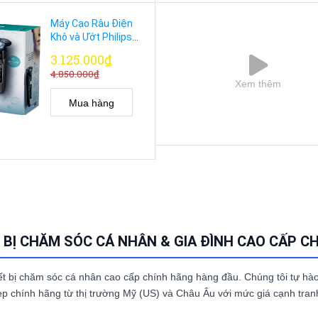
Máy Cạo Râu Điện
Khô và Ướt Philips
7100 Model
3.125.000₫
S7788/82 Cao Cấp
4.850.000₫
Xem thêm
Mua hàng
 BỊ CHĂM SÓC CÁ NHÂN & GIA ĐÌNH CAO CẤP C
 bị chăm sóc cá nhân cao cấp chính hãng hàng đầu. Chúng tôi tự hào l
 chính hãng từ thị trường Mỹ (US) và Châu Âu với mức giá cạnh tran