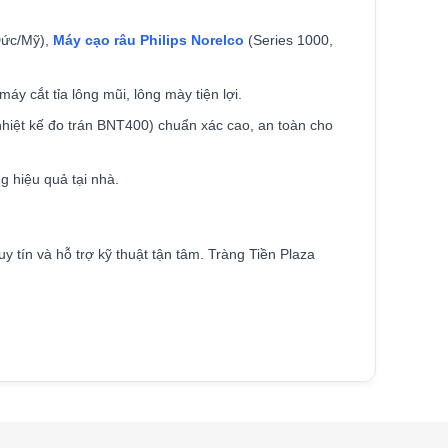
 Đức/Mỹ),
Máy cạo râu Philips Norelco
(Series 1000,
áy cắt tỉa lông mũi, lông mày tiện lợi.
ệt kế đo trán BNT400) chuẩn xác cao, an toàn cho
ng hiệu quả tại nhà.
tín và hỗ trợ kỹ thuật tận tâm. Tràng Tiền Plaza