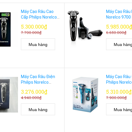
Máy Cạo Râu Cao
Máy Cạo Râu P
Cấp Philips Norelco
Norelco 9700
Shaver 9900 Pro -
S9721/89 Cạ
5.300.000₫
5.985.000
Chính Hãng
Và Khô Chính
7.700.000₫
6.650.000₫
Mua hàng
Mua hàn
Máy Cạo Râu Điện
Máy Cạo Râu 
Philips Norelco
Philips Norel
Series 9100 Model
Model S7371
3.276.000₫
5.310.000₫
S9161/83 Cạo Ướt
Da Nhạy Cảm 
4.940.000₫
7.900.000₫
Khô Chính Hãng
Hãng
Mua hàng
Mua hàn