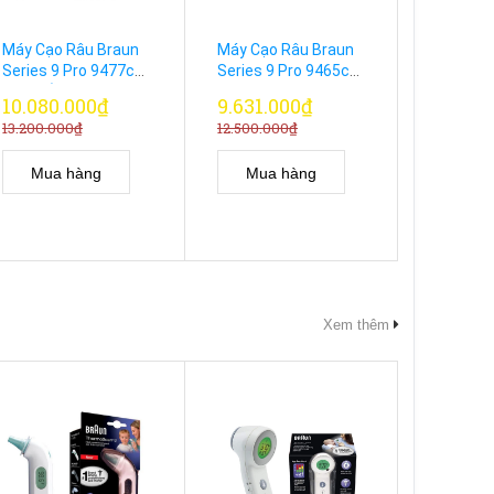
Máy Cạo Râu Braun
Máy Cạo Râu Braun
Máy Cạo
Series 9 Pro 9477cc
Series 9 Pro 9465cc
Series 9
Cao Cấp Kèm Hộp
Kèm Trạm Sạc Và
Gold Chí
10.080.000₫
9.631.000₫
8.770.
Sạc PowerCase
Vệ Sinh SmartCare
13.200.000₫
12.500.000₫
9.300.00
Mua hàng
Mua hàng
Mua
Xem thêm