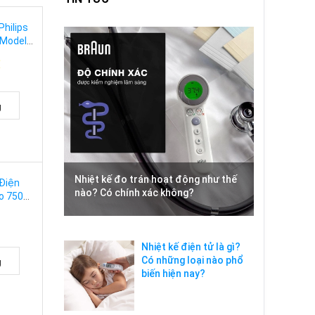
hilips
 Model
o Ướt
₫
 Hãng
g
Nhiệt kế đo trán hoạt động như thế
Điện
nào? Có chính xác không?
co 7500
/84 Cho
Chính
Nhiệt kế điện tử là gì?
Có những loại nào phổ
g
biến hiện nay?