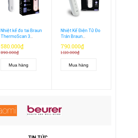
Nhiệt kế đo tai Braun
Nhiệt Kế Điện Tử Đo
Nhiệt Kế
ThermoScan 3
Trán Braun
Trán Br
IRT3030 Chính Hãng
BNT400WE Chính
3000 Ch
580.000₫
790.000₫
590.0
Đức
Hãng
890.000₫
1.110.000₫
980.000
Mua hàng
Mua hàng
Mua
TIN TỨC