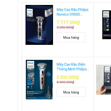
Máy Cạo Râu Philips
Norelco S9000
Prestige SP9820/87
7.777.000₫
9.300.000₫
Mua hàng
Máy Cạo Râu Điện
Thông Minh Philips
Norelco 9500
6.500.000₫
S9985/84 Cảm Biến
8.900.000₫
AI Cao Cấp
Mua hàng