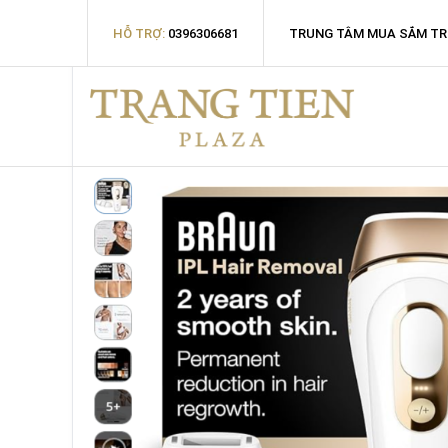
HỖ TRỢ:
0396306681
TRUNG TÂM MUA SẮM TR