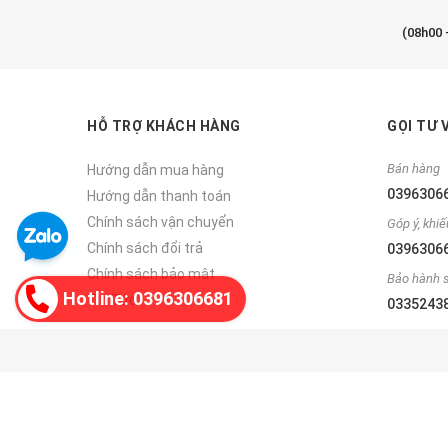
(08h00 
HỖ TRỢ KHÁCH HÀNG
GỌI TƯ 
Bán hàng
Hướng dẫn mua hàng
0396306
Hướng dẫn thanh toán
Chính sách vận chuyển
Góp ý, khiế
Chính sách đổi trả
0396306
Chính sách bảo mật
Bảo hành 
Hotline: 0396306681
Tin Tức
0335243