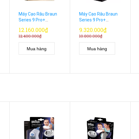
Máy Cạo Râu Braun
Máy Cạo Râu Braun
Series 9 Pro+
Series 9 Pro+
9597cc Kèm Hộp
9567cc Chính Hãng
12.160.000₫
9.320.000₫
Sạc Dự Phòng
Đức – Đỉnh Cao
12.400.000₫
10.800.000₫
PowerCase
Grooming
Mua hàng
Mua hàng