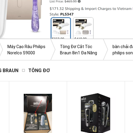
Máy Cạo Râu Philips
Tông Đơ Cắt Tóc
bàn chải đ
Norelco S9000
Braun 8in1 Đa Năng
philips so
Prestige
G BRAUN
TÔNG ĐƠ