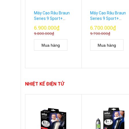
Máy Cạo Râu Braun
Máy Cạo Râu Braun
Series 9 Sport+
Series 9 Sport+
9350cc Chính Hãng
9320cc Chính Hãng
6.900.000₫
6.700.000₫
Đức – Kèm Trạm
Đức – Kèm Cốc Sạc
9.800.000₫
9.700.000₫
Sạc Rửa & Hộp Sạc
Rửa Tự Động
PowerCase
Mua hàng
Mua hàng
NHIỆT KẾ ĐIỆN TỬ