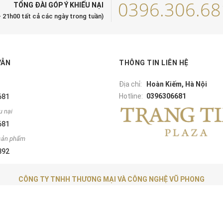
0396.306.68
TỔNG ĐÀI GÓP Ý KHIẾU NẠI
- 21h00 tất cả các ngày trong tuần)
VẪN
THÔNG TIN LIÊN HỆ
Địa chỉ:
Hoàn Kiếm, Hà Nội
Hotline:
0396306681
681
u nại
681
sản phẩm
892
CÔNG TY TNHH THƯƠNG MẠI VÀ CÔNG NGHỆ VŨ PHONG
Giấy phép kinh doanh:
0108622246
© Bản quyền thuộc về Tràng Tiền Plaza
|
Cung cấp bởi
Sapo