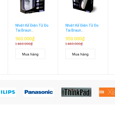
Nhiệt Kế Điện Tử Đo
Nhiệt Kế Điện Tử Đo
Tai Braun
Tai Braun
thermoscan 5 IRT
Thermoscan 5, IRT
960.000₫
950.000₫
6500 Chính Hãng
6020 Chính Hãng
1.460.000₫
1.460.000₫
Mua hàng
Mua hàng