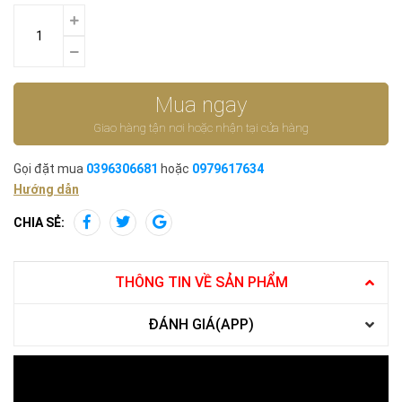
Mua ngay
Giao hàng tận nơi hoặc nhận tại cửa hàng
Gọi đặt mua
0396306681
hoặc
0979617634
Hướng dẫn
CHIA SẺ:
THÔNG TIN VỀ SẢN PHẨM
ĐÁNH GIÁ(APP)