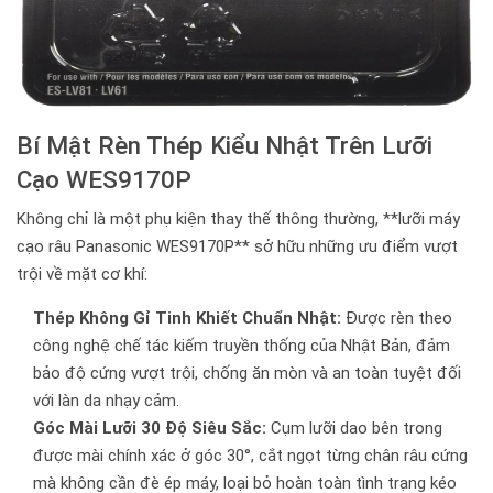
Bí Mật Rèn Thép Kiểu Nhật Trên Lưỡi
Cạo WES9170P
Không chỉ là một phụ kiện thay thế thông thường, **lưỡi máy
cạo râu Panasonic WES9170P** sở hữu những ưu điểm vượt
trội về mặt cơ khí:
Thép Không Gỉ Tinh Khiết Chuẩn Nhật:
Được rèn theo
công nghệ chế tác kiếm truyền thống của Nhật Bản, đảm
bảo độ cứng vượt trội, chống ăn mòn và an toàn tuyệt đối
với làn da nhạy cảm.
Góc Mài Lưỡi 30 Độ Siêu Sắc:
Cụm lưỡi dao bên trong
được mài chính xác ở góc 30°, cắt ngọt từng chân râu cứng
mà không cần đè ép máy, loại bỏ hoàn toàn tình trạng kéo