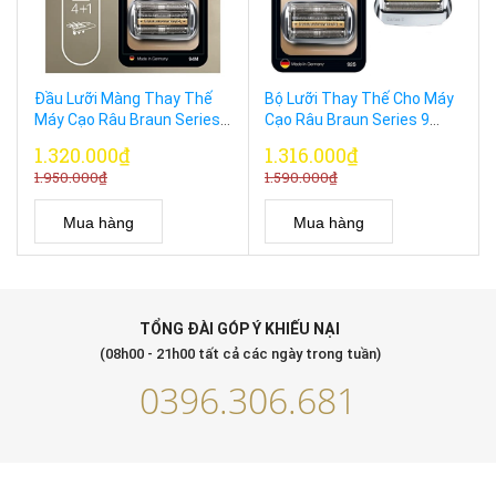
Đầu Lưỡi Màng Thay Thế
Bộ Lưỡi Thay Thế Cho Máy
Máy Cạo Râu Braun Series
Cạo Râu Braun Series 9
9 Pro 94M Silver Made In
Braun 92S 92B 92M
1.320.000₫
1.316.000₫
Germany
1.950.000₫
1.590.000₫
Mua hàng
Mua hàng
TỔNG ĐÀI GÓP Ý KHIẾU NẠI
(08h00 - 21h00 tất cả các ngày trong tuần)
0396.306.681