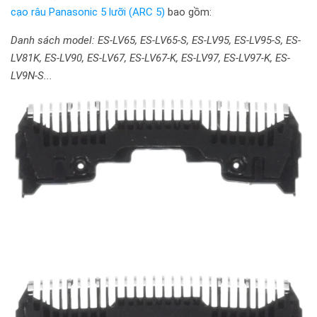
cạo râu Panasonic 5 lưỡi (ARC 5)
bao gồm:
Danh sách model: ES-LV65, ES-LV65-S, ES-LV95, ES-LV95-S, ES-
LV81K, ES-LV90, ES-LV67, ES-LV67-K, ES-LV97, ES-LV97-K, ES-
LV9N-S...