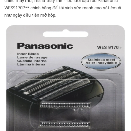
chiếc máy mới, mà là thay thế **bộ lưỡi cạo râu Panasonic
WES9170P** chính hãng để tái sinh sức mạnh cạo sát êm ái
như ngày đầu tiên mở hộp.