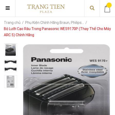
Trang chủ
/
Phụ Kiện Chính Hãng Braun, Philips...
/
Bộ Lưỡi Cạo Râu Trong Panasonic WES9170P (Thay Thế Cho Máy
ARC 5) Chính Hãng