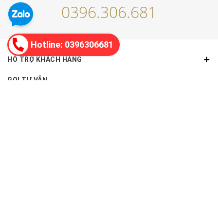
0396.306.681
Hotline: 0396306681
HỖ TRỢ KHÁCH HÀNG
GỌI TƯ VẪN
Bán hàng
0396306681
Góp ý, khiếu nại
0396306681
Bảo hành sản phẩm
0335243892
THÔNG TIN LIÊN HỆ
Địa chỉ:
Hoàn Kiếm, Hà Nội
Hotline:
0396306681