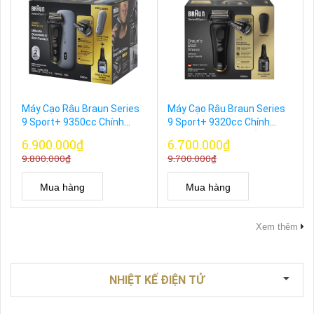
Máy Cạo Râu Braun Series
Máy Cạo Râu Braun Series
9 Sport+ 9350cc Chính
9 Sport+ 9320cc Chính
Hãng Đức – Kèm Trạm Sạc
Hãng Đức – Kèm Cốc Sạc
6.900.000₫
6.700.000₫
Rửa & Hộp Sạc PowerCase
Rửa Tự Động
9.800.000₫
9.700.000₫
Mua hàng
Mua hàng
Xem thêm
NHIỆT KẾ ĐIỆN TỬ