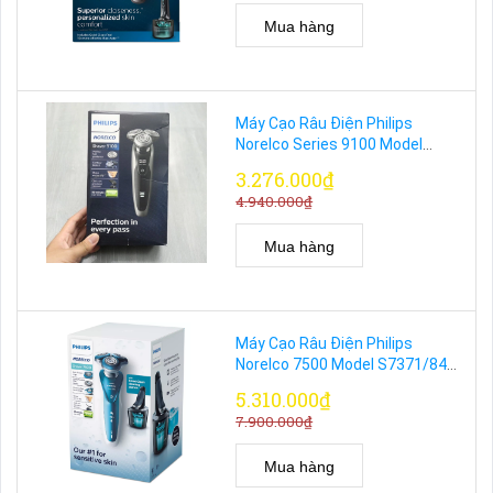
Mua hàng
Máy Cạo Râu Điện Philips
Norelco Series 9100 Model
S9161/83 Cạo Ướt Khô Chính
3.276.000₫
Hãng
4.940.000₫
Mua hàng
Máy Cạo Râu Điện Philips
Norelco 7500 Model S7371/84
Cho Da Nhạy Cảm Chính Hãng
5.310.000₫
7.900.000₫
Mua hàng