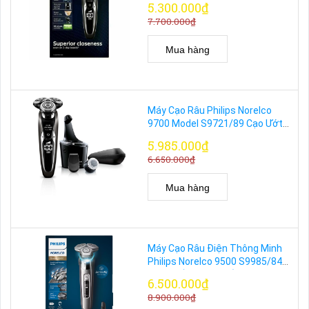
5.300.000₫
7.700.000₫
Mua hàng
Máy Cạo Râu Philips Norelco
9700 Model S9721/89 Cạo Ướt
Và Khô Chính Hãng
5.985.000₫
6.650.000₫
Mua hàng
Máy Cạo Râu Điện Thông Minh
Philips Norelco 9500 S9985/84
Cảm Biến AI Cao Cấp
6.500.000₫
8.900.000₫