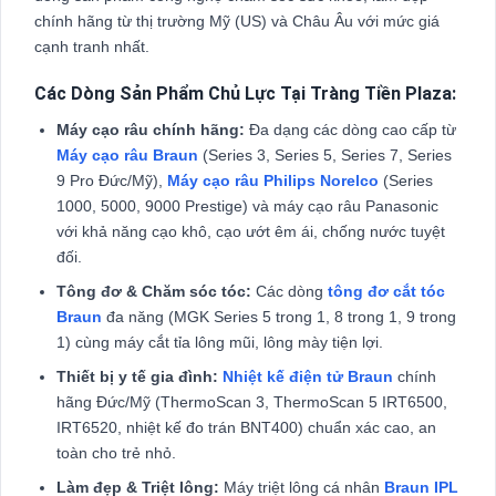
chính hãng từ thị trường Mỹ (US) và Châu Âu với mức giá
cạnh tranh nhất.
Các Dòng Sản Phẩm Chủ Lực Tại Tràng Tiền Plaza:
Máy cạo râu chính hãng:
Đa dạng các dòng cao cấp từ
Máy cạo râu Braun
(Series 3, Series 5, Series 7, Series
9 Pro Đức/Mỹ),
Máy cạo râu Philips Norelco
(Series
1000, 5000, 9000 Prestige) và máy cạo râu Panasonic
với khả năng cạo khô, cạo ướt êm ái, chống nước tuyệt
đối.
Tông đơ & Chăm sóc tóc:
Các dòng
tông đơ cắt tóc
Braun
đa năng (MGK Series 5 trong 1, 8 trong 1, 9 trong
1) cùng máy cắt tỉa lông mũi, lông mày tiện lợi.
Thiết bị y tế gia đình:
Nhiệt kế điện tử Braun
chính
hãng Đức/Mỹ (ThermoScan 3, ThermoScan 5 IRT6500,
IRT6520, nhiệt kế đo trán BNT400) chuẩn xác cao, an
toàn cho trẻ nhỏ.
Làm đẹp & Triệt lông:
Máy triệt lông cá nhân
Braun IPL