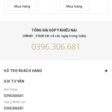
Mua hàng
Mua hàng
TỔNG ĐÀI GÓP Ý KHIẾU NẠI
(08h00 - 21h00 tất cả các ngày trong tuần)
0396.306.681
HỖ TRỢ KHÁCH HÀNG
GỌI TƯ VẪN
Bán hàng
0396306681
Góp ý, khiếu nại
0396306681