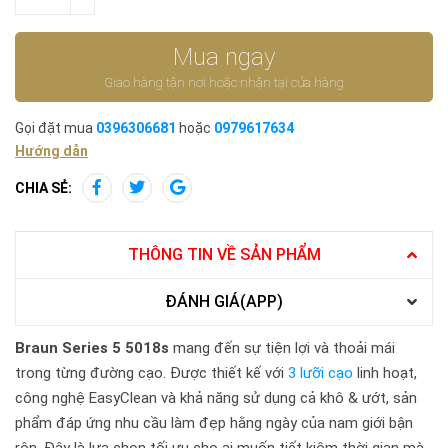
Mua ngay
Giao hàng tận nơi hoặc nhận tại cửa hàng
Gọi đặt mua
0396306681
hoặc
0979617634
Hướng dẫn
CHIA SẺ:
THÔNG TIN VỀ SẢN PHẨM
ĐÁNH GIÁ(APP)
Braun Series 5 5018s
mang đến sự tiện lợi và thoải mái
trong từng đường cạo. Được thiết kế với
3 lưỡi cạo
linh hoạt,
công nghệ EasyClean và khả năng sử dụng cả khô & ướt, sản
phẩm đáp ứng nhu cầu làm đẹp hằng ngày của nam giới bận