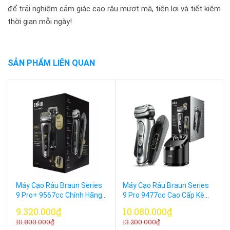
để trải nghiệm cảm giác cạo râu mượt mà, tiện lợi và tiết kiệm
thời gian mỗi ngày!
SẢN PHẨM LIÊN QUAN
Máy Cạo Râu Braun Series
Máy Cạo Râu Braun Series
9 Pro+ 9567cc Chính Hãng
9 Pro 9477cc Cao Cấp Kèm
Đức – Đỉnh Cao Grooming
Hộp Sạc PowerCase
9.320.000₫
10.080.000₫
10.800.000₫
13.200.000₫