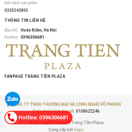
Bảo hành sản phẩm
0335243892
THÔNG TIN LIÊN HỆ
Địa chỉ:
Hoàn Kiếm, Hà Nội
Hotline:
0396306681
FANPAGE TRÀNG TIỀN PLAZA
CÔNG TY TNHH THƯƠNG MẠI VÀ CÔNG NGHỆ VŨ PHONG
Giấy phép kinh doanh:
0108622246
Hotline: 0396306681
© Bản quyền thuộc về Tràng Tiền Plaza
Cung cấp bởi
Sapo