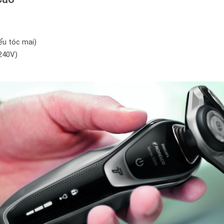
iểu tóc mai)
 240V)