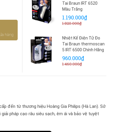
Tai Braun IRT 6520
Màu Trắng
1.190.000₫
1.820.000₫
cửa hàng
Nhiệt Kế Điện Tử Đo
Tai Braun thermoscan
5 IRT 6500 Chính Hãng
960.000₫
1.460.000₫
cấp đến từ thương hiệu Hoàng Gia Philips (Hà Lan). Sở
giải pháp cạo râu siêu sạch, êm ái và bảo vệ tuyệt