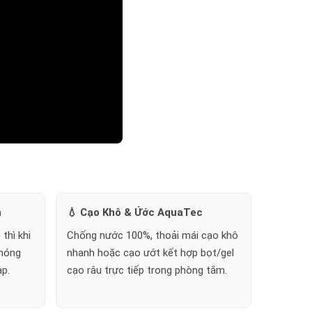
h
💧 Cạo Khô & Ứớc AquaTec
thì khi
Chống nước 100%, thoải mái cạo khô
chóng
nhanh hoặc cạo ướt kết hợp bọt/gel
p.
cạo râu trực tiếp trong phòng tắm.