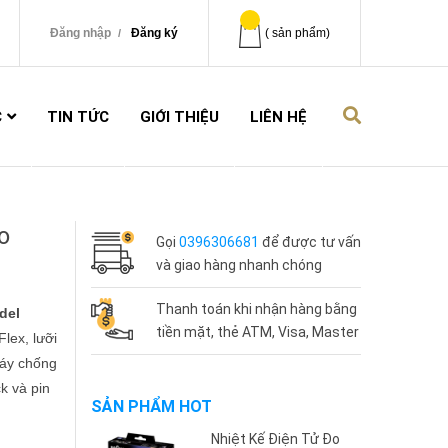
Đăng nhập
Đăng ký
(
sản phẩm)
C
TIN TỨC
GIỚI THIỆU
LIÊN HỆ
o
Gọi
0396306681
để được tư vấn
và giao hàng nhanh chóng
Thanh toán khi nhận hàng bằng
del
tiền mặt, thẻ ATM, Visa, Master
lex, lưỡi
Máy chống
k và pin
SẢN PHẨM HOT
Nhiệt Kế Điện Tử Đo