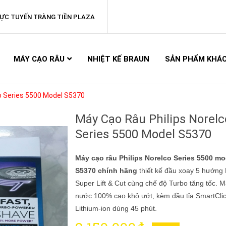
ỰC TUYẾN TRÀNG TIỀN PLAZA
MÁY CẠO RÂU
NHIỆT KẾ BRAUN
SẢN PHẨM KHÁ
o Series 5500 Model S5370
Máy Cạo Râu Philips Norelc
Series 5500 Model S5370
Máy cạo râu Philips Norelco Series 5500 mo
S5370 chính hãng
thiết kế đầu xoay 5 hướng F
Super Lift & Cut cùng chế độ Turbo tăng tốc. 
nước 100% cạo khô ướt, kèm đầu tỉa SmartClic
Lithium-ion dùng 45 phút.