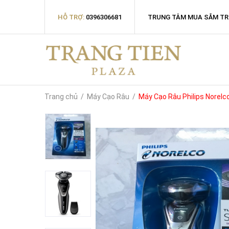
HỖ TRỢ:
0396306681
TRUNG TÂM MUA SẮM TR
Trang chủ
/
Máy Cạo Râu
/
Máy Cạo Râu Philips Norelc