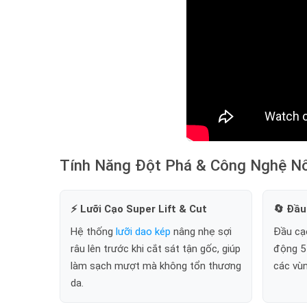
Tính Năng Đột Phá & Công Nghệ Nổ
⚡ Lưỡi Cạo Super Lift & Cut
🔄 Đầu
Hệ thống
lưỡi dao kép
nâng nhẹ sợi
Đầu cạ
râu lên trước khi cắt sát tận gốc, giúp
động 5 
làm sạch mượt mà không tổn thương
các vù
da.