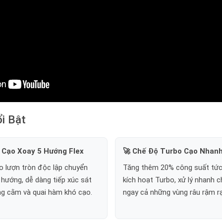
i Bật
 Cạo Xoay 5 Hướng Flex
🚀 Chế Độ Turbo Cạo Nhan
o lượn tròn độc lập chuyển
Tăng thêm 20% công suất tức 
hướng, dễ dàng tiếp xúc sát
kích hoạt Turbo, xử lý nhanh 
ng cằm và quai hàm khó cạo.
ngay cả những vùng râu rậm rạ