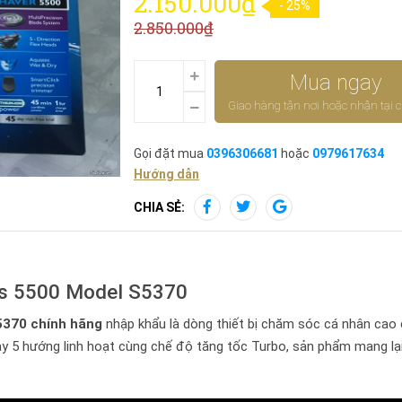
2.150.000₫
- 25%
2.850.000₫
Mua ngay
Giao hàng tận nơi hoặc nhận tại 
Gọi đặt mua
0396306681
hoặc
0979617634
Hướng dẫn
CHIA SẺ:
ies 5500 Model S5370
5370 chính hãng
nhập khẩu là dòng thiết bị chăm sóc cá nhân cao 
 5 hướng linh hoạt cùng chế độ tăng tốc Turbo, sản phẩm mang lại 