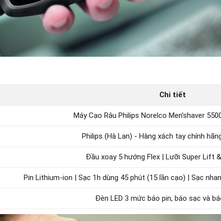
Chi tiết
Máy Cạo Râu Philips Norelco Men’shaver 550
Philips (Hà Lan) - Hàng xách tay chính hãn
Đầu xoay 5 hướng Flex | Lưỡi Super Lift 
Pin Lithium-ion | Sạc 1h dùng 45 phút (15 lần cạo) | Sạc nha
Đèn LED 3 mức báo pin, báo sạc và bá