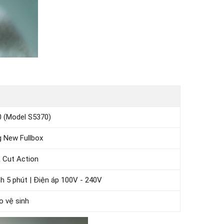
0 (Model S5370)
g New Fullbox
& Cut Action
nh 5 phút | Điện áp 100V - 240V
o vệ sinh