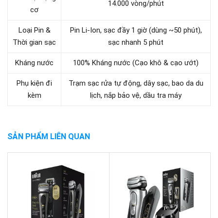
14.000 vòng/phút
cơ
Loại Pin &
Pin Li-Ion, sạc đầy 1 giờ (dùng ~50 phút),
Thời gian sạc
sạc nhanh 5 phút
Kháng nước
100% Kháng nước (Cạo khô & cạo ướt)
Phụ kiện đi
Trạm sạc rửa tự động, dây sạc, bao da du
kèm
lịch, nắp bảo vệ, dầu tra máy
SẢN PHẨM LIÊN QUAN