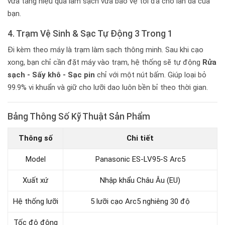
vừa tăng hiệu quả làm sạch vừa bảo vệ tối đa cho làn da của
bạn.
4. Trạm Vệ Sinh & Sạc Tự Động 3 Trong 1
Đi kèm theo máy là trạm làm sạch thông minh. Sau khi cạo
xong, bạn chỉ cần đặt máy vào trạm, hệ thống sẽ tự động
Rửa
sạch - Sấy khô - Sạc pin
chỉ với một nút bấm. Giúp loại bỏ
99.9% vi khuẩn và giữ cho lưỡi dao luôn bền bỉ theo thời gian.
Bảng Thông Số Kỹ Thuật Sản Phẩm
Thông số
Chi tiết
Model
Panasonic ES-LV95-S Arc5
Xuất xứ
Nhập khẩu Châu Âu (EU)
Hệ thống lưỡi
5 lưỡi cạo Arc5 nghiêng 30 độ
Tốc độ động