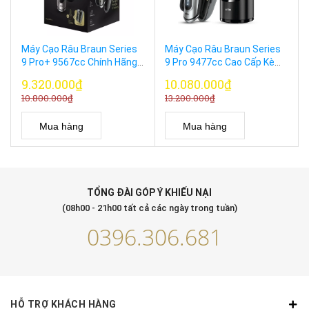
Máy Cạo Râu Braun Series
Máy Cạo Râu Braun Series
9 Pro+ 9567cc Chính Hãng
9 Pro 9477cc Cao Cấp Kèm
Đức – Đỉnh Cao Grooming
Hộp Sạc PowerCase
9.320.000₫
10.080.000₫
10.800.000₫
13.200.000₫
Mua hàng
Mua hàng
TỔNG ĐÀI GÓP Ý KHIẾU NẠI
(08h00 - 21h00 tất cả các ngày trong tuần)
0396.306.681
HỖ TRỢ KHÁCH HÀNG