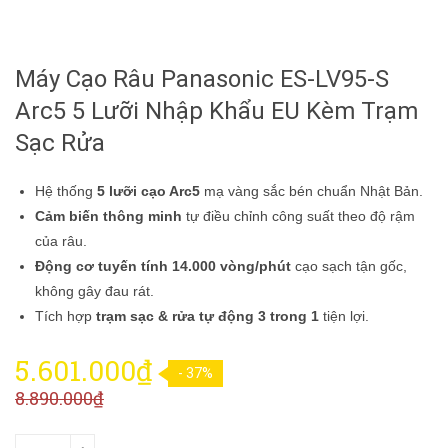
Máy Cạo Râu Panasonic ES-LV95-S
Arc5 5 Lưỡi Nhập Khẩu EU Kèm Trạm
Sạc Rửa
Hệ thống
5 lưỡi cạo Arc5
mạ vàng sắc bén chuẩn Nhật Bản.
Cảm biến thông minh
tự điều chỉnh công suất theo độ rậm
của râu.
Động cơ tuyến tính 14.000 vòng/phút
cạo sạch tận gốc,
không gây đau rát.
Tích hợp
trạm sạc & rửa tự động 3 trong 1
tiện lợi.
5.601.000₫
- 37%
8.890.000₫