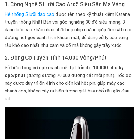
1. Công Nghệ 5 Lưỡi Cạo Arc5 Siêu Sắc Mạ Vàng
Hệ thống 5 lưỡi dao cạo
được rèn theo kỹ thuật kiếm Katana
truyền thống Nhật Bản với góc nghiêng 30 độ siêu mỏng. 3
dạng lưới cạo khác nhau phối hợp nhịp nhàng giúp ôm sát mọi
đường nét góc cạnh trên khuôn mặt, dễ dàng xử lý các vùng
râu khó cạo nhất như cằm và cổ mà không gây trầy xước.
2. Động Cơ Tuyến Tính 14.000 Vòng/Phút
Sở hữu động cơ cực mạnh mẽ đạt tốc độ
14.000 chu kỳ
cạo/phút
(tương đương 70.000 đường cắt mỗi phút). Tốc độ
này được duy trì ổn định cho đến khi hết pin, giúp máy cạo
nhanh gọn, không xảy ra hiện tượng giật hay nhổ râu gây đau
rát.