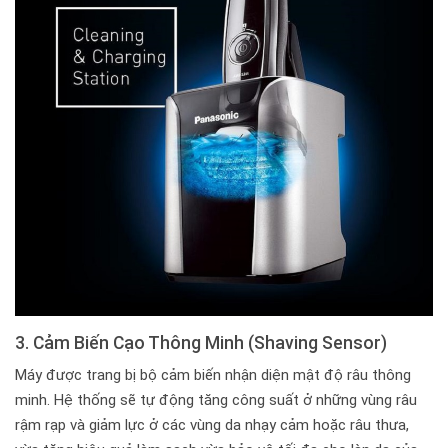
3. Cảm Biến Cạo Thông Minh (Shaving Sensor)
Máy được trang bị bộ cảm biến nhận diện mật độ râu thông
minh. Hệ thống sẽ tự động tăng công suất ở những vùng râu
rậm rạp và giảm lực ở các vùng da nhạy cảm hoặc râu thưa,