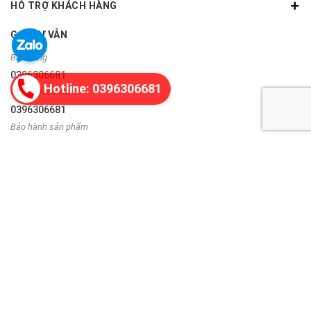
HỖ TRỢ KHÁCH HÀNG
GỌI TƯ VẪN
Bán hàng
0396306681
Hotline: 0396306681
Góp ý, khiếu nại
0396306681
Bảo hành sản phẩm
0335243892
THÔNG TIN LIÊN HỆ
Địa chỉ:
Hoàn Kiếm, Hà Nội
Hotline:
0396306681
FANPAGE TRÀNG TIỀN PLAZA