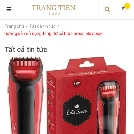
Trang chủ
/
Tất cả tin tức
/
hướng dẫn sử dụng tông đơ cắt tóc braun old spice
Tất cả tin tức