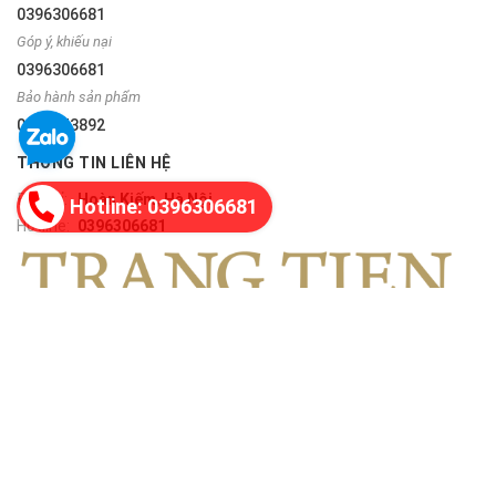
0396306681
Góp ý, khiếu nại
0396306681
Bảo hành sản phẩm
0335243892
THÔNG TIN LIÊN HỆ
Địa chỉ:
Hoàn Kiếm, Hà Nội
Hotline: 0396306681
Hotline:
0396306681
FANPAGE TRÀNG TIỀN PLAZA
CÔNG TY TNHH THƯƠNG MẠI VÀ CÔNG NGHỆ VŨ PHONG