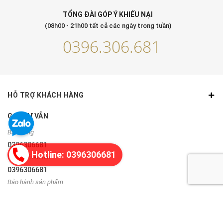
TỔNG ĐÀI GÓP Ý KHIẾU NẠI
(08h00 - 21h00 tất cả các ngày trong tuần)
0396.306.681
HỖ TRỢ KHÁCH HÀNG
GỌI TƯ VẪN
Bán hàng
0396306681
Hotline: 0396306681
Góp ý, khiếu nại
0396306681
Bảo hành sản phẩm
0335243892
THÔNG TIN LIÊN HỆ