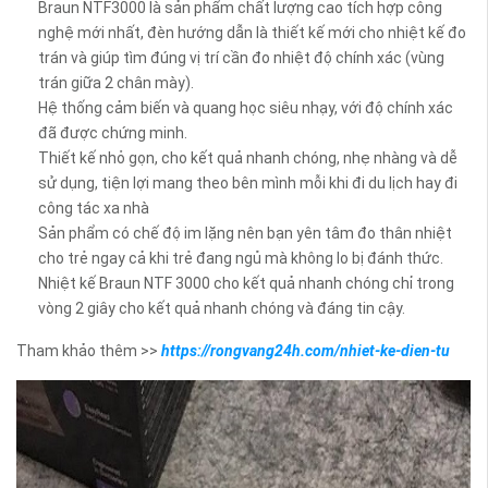
Braun NTF3000 là sản phẩm chất lượng cao tích hợp công
nghệ mới nhất, đèn hướng dẫn là thiết kế mới cho nhiệt kế đo
trán và giúp tìm đúng vị trí cần đo nhiệt độ chính xác (vùng
trán giữa 2 chân mày).
Hệ thống cảm biến và quang học siêu nhạy, với độ chính xác
đã được chứng minh.
Thiết kế nhỏ gọn, cho kết quả nhanh chóng, nhẹ nhàng và dễ
sử dụng, tiện lợi mang theo bên mình mỗi khi đi du lịch hay đi
công tác xa nhà
Sản phẩm có chế độ im lặng nên bạn yên tâm đo thân nhiệt
cho trẻ ngay cả khi trẻ đang ngủ mà không lo bị đánh thức.
Nhiệt kế Braun NTF 3000 cho kết quả nhanh chóng chỉ trong
vòng 2 giây cho kết quả nhanh chóng và đáng tin cậy.
Tham khảo thêm >>
https://rongvang24h.com/nhiet-ke-dien-tu