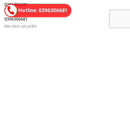
0396306681
Hotline: 0396306681
Góp ý, khiếu nại
0396306681
Bảo hành sản phẩm
0335243892
THÔNG TIN LIÊN HỆ
Địa chỉ:
Hoàn Kiếm, Hà Nội
Hotline:
0396306681
FANPAGE TRÀNG TIỀN PLAZA
CÔNG TY TNHH THƯƠNG MẠI VÀ CÔNG NGHỆ VŨ PHONG