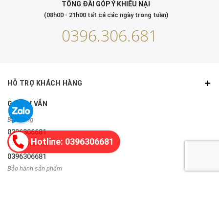
TỔNG ĐÀI GÓP Ý KHIẾU NẠI
(08h00 - 21h00 tất cả các ngày trong tuần)
0396.306.681
HỖ TRỢ KHÁCH HÀNG
GỌI TƯ VẪN
Bán hàng
0396306681
Hotline: 0396306681
Góp ý, khiếu nại
0396306681
Bảo hành sản phẩm
0335243892
THÔNG TIN LIÊN HỆ
Địa chỉ:
Hoàn Kiếm, Hà Nội