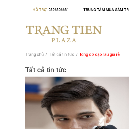
HỖ TRỢ:
0396306681
TRUNG TÂM MUA SẮM TR
Trang chủ
/
Tất cả tin tức
/
tông đơ cạo râu giá rẻ
Tất cả tin tức