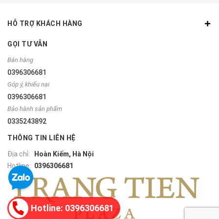
HỖ TRỢ KHÁCH HÀNG
GỌI TƯ VẪN
Bán hàng
0396306681
Góp ý, khiếu nại
0396306681
Bảo hành sản phẩm
0335243892
THÔNG TIN LIÊN HỆ
Địa chỉ:
Hoàn Kiếm, Hà Nội
Hotline:
0396306681
Hotline: 0396306681