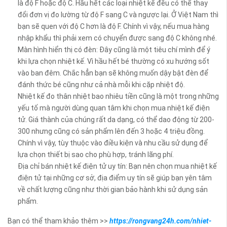
là độ F hoặc độ C. Hầu hết các loại nhiệt kế đều có thể thay
đổi đơn vị đo lường từ độ F sang C và ngược lại. Ở Việt Nam thì
bạn sẽ quen với độ C hơn là độ F. Chính vì vậy, nếu mua hàng
nhập khẩu thì phải xem có chuyển được sang độ C không nhé.
Màn hình hiển thị có đèn: Đây cũng là một tiêu chí mình để ý
khi lựa chọn nhiệt kế. Vì hầu hết bé thường có xu hướng sốt
vào ban đêm. Chắc hẳn bạn sẽ không muốn dậy bật đèn để
đánh thức bé cũng như cả nhà mỗi khi cặp nhiệt độ.
Nhiệt kế đo thân nhiệt bao nhiêu tiền cũng là một trong những
yếu tố mà người dùng quan tâm khi chọn mua nhiệt kế điện
tử. Giá thành của chúng rất da dạng, có thể dao động từ 200-
300 nhưng cũng có sản phẩm lên đến 3 hoặc 4 triệu đồng.
Chính vì vậy, tùy thuộc vào điều kiện và nhu cầu sử dụng để
lựa chọn thiết bị sao cho phù hợp, tránh lãng phí.
Địa chỉ bán nhiệt kế điện tử uy tín: Bạn nên chọn mua nhiệt kế
điện tử tại những cơ sở, địa điểm uy tín sẽ giúp bạn yên tâm
về chất lượng cũng như thời gian bảo hành khi sử dụng sản
phẩm.
Bạn có thể tham khảo thêm >>
https://rongvang24h.com/nhiet-