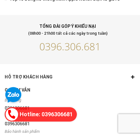
TỔNG ĐÀI GÓP Ý KHIẾU NẠI
(08h00 - 21h00 tất cả các ngày trong tuần)
0396.306.681
HỖ TRỢ KHÁCH HÀNG
GỌI TƯ VẪN
Bán hàng
0396306681
Hotline: 0396306681
Góp ý, khiếu nại
0396306681
Bảo hành sản phẩm
0335243892