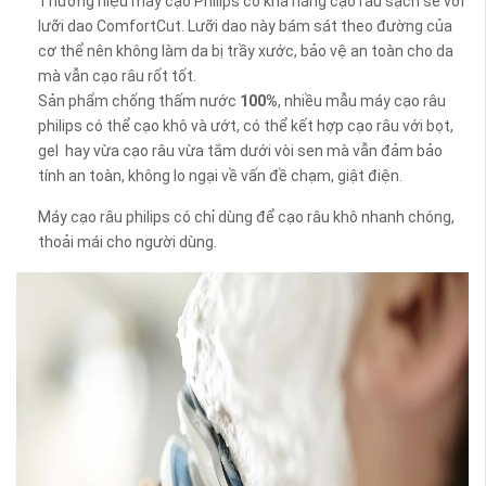
Thương hiệu máy cạo Philips có khả năng cạo râu sạch sẽ với
lưỡi dao ComfortCut. Lưỡi dao này bám sát theo đường của
cơ thể nên không làm da bị trầy xước, bảo vệ an toàn cho da
mà vẫn cạo râu rốt tốt.
Sản phẩm chống thấm nước
100%
, nhiều mẫu máy cạo râu
philips có thể cạo khô và ướt, có thể kết hợp cạo râu với bọt,
gel hay vừa cạo râu vừa tắm dưới vòi sen mà vẫn đảm bảo
tính an toàn, không lo ngại về vấn đề chạm, giật điện.
Máy cạo râu philips có chỉ dùng để cạo râu khô nhanh chóng,
thoải mái cho người dùng.