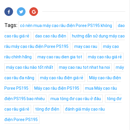
Tags:
có nên mua máy cạo râu điện Poree PS195 không
dao
cao râu giá rẻ
dao cao râu điện
hướng dẫn sử dụng máy cạo
râu máy cạo râu điện Poree PS195
may cao rau
máy cạo
râu chính hãng
may cao rau dien gia tot
máy cạo râu giá rẻ
máy cạo râu nào tốt nhất
may cao rau tot nhat ha noi
máy
cạo râu đa năng
máy cạo râu điện giá rẻ
Máy cạo râu điện
Poree PS195
Máy cạo râu điện PS195
mua Máy cạo râu
điện PS195 bao nhiêu
mua tông đơ cạo râu ở đâu
tông đơ
cạo râu giá rẻ
tông đơ điện
đánh giá máy cạo râu
điện Poree PS195