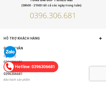
TỔNG ĐÀI GÓP Ý KHIẾU NẠI
(08h00 - 21h00 tất cả các ngày trong tuần)
0396.306.681
HỖ TRỢ KHÁCH HÀNG
GỌI TƯ VẪN
Bán hàng
0396306681
Hotline: 0396306681
Góp ý, khiếu nại
0396306681
Bảo hành sản phẩm
0335243892
THÔNG TIN LIÊN HỆ
Địa chỉ:
Hoàn Kiếm, Hà Nội